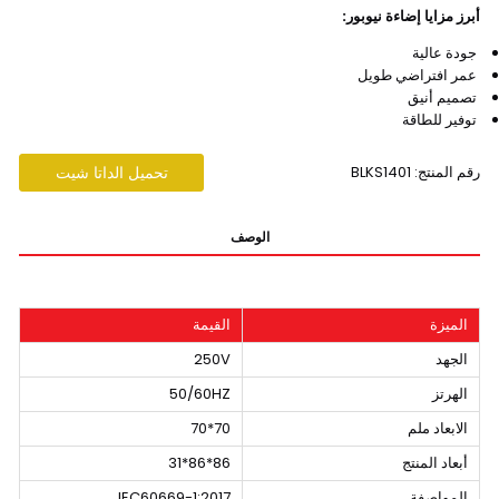
أبرز مزايا إضاءة نيوبور:
جودة عالية
عمر افتراضي طويل
تصميم أنيق
توفير للطاقة
رقم المنتج: BLKS1401
تحميل الداتا شيت
الوصف
الميزة
القيمة
الجهد
250V
الهرتز
50/60HZ
الابعاد ملم
70*70
أبعاد المنتج
86*86*31
المواصفة
IEC60669-1:2017